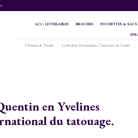
DO
ACC. LITTERAIRES
BROCHES
POCHETTES & SACS
ENF
L’histoire de Tatado
La Broderie Personnalisée, l’autre face de Tatado
Quentin en Yvelines
ernational du tatouage.