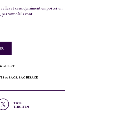
celles et ceux qui aiment emporter un
 partout où ils vont.
ER
WISHLIST
ES & SACS
,
SAC BESACE
TWEET
THIS ITEM