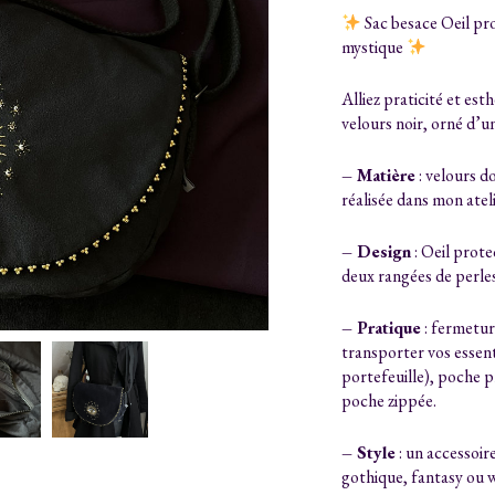
Sac besace Oeil pro
mystique
Alliez praticité et est
velours noir, orné d’u
– Matière
: velours do
réalisée dans mon ateli
– Design
: Oeil prote
deux rangées de perle
– Pratique
: fermetur
transporter vos essent
portefeuille), poche 
poche zippée.
– Style
: un accessoir
gothique, fantasy ou w