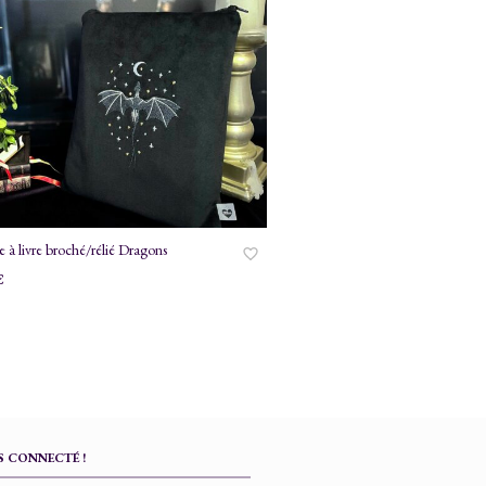
e à livre broché/rélié Dragons
€
 CONNECTÉ !