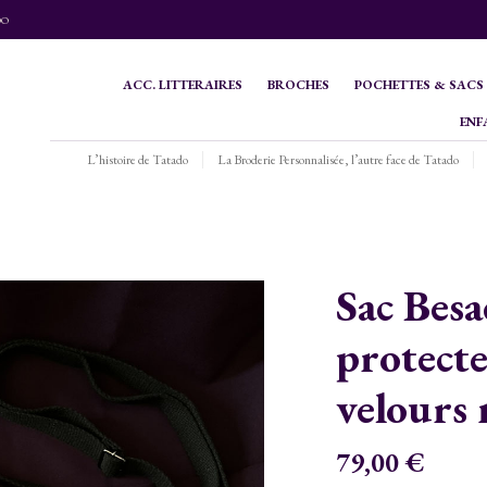
DO
ACC. LITTERAIRES
BROCHES
POCHETTES & SACS
ENF
L’histoire de Tatado
La Broderie Personnalisée, l’autre face de Tatado
Sac Besa
protect
velours 
79,00
€