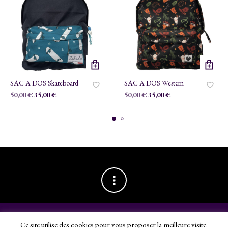
SAC A DOS Skateboard
SAC A DOS Western
Le
Le
Le
Le
50,00
€
35,00
€
50,00
€
35,00
€
prix
prix
prix
prix
initial
actuel
initial
actuel
était :
est :
était :
est :
50,00 €.
35,00 €.
50,00 €.
35,00 €.
Ce site utilise des cookies pour vous proposer la meilleure visite.