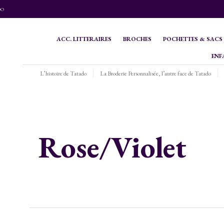
DO
ACC. LITTERAIRES
BROCHES
POCHETTES & SACS
ENF
L’histoire de Tatado
La Broderie Personnalisée, l’autre face de Tatado
Rose/Violet