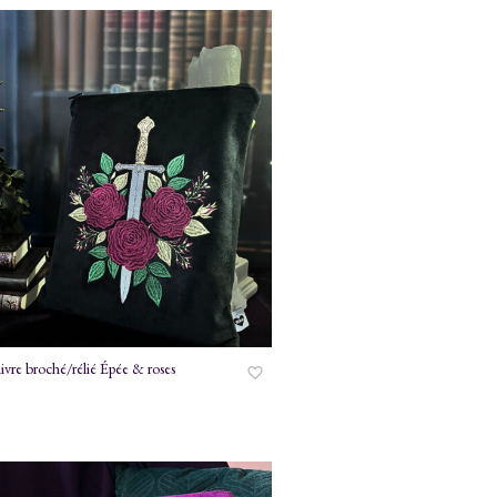
livre broché/rélié Épée & roses