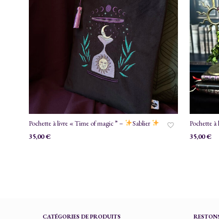
Pochette à livre « Time of magic ” –
Sablier
Pochette à 
35,00
€
35,00
€
CATÉGORIES DE PRODUITS
RESTONS