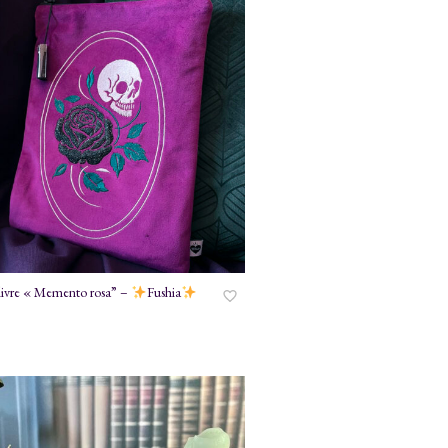
 livre « Memento rosa” –
Fushia