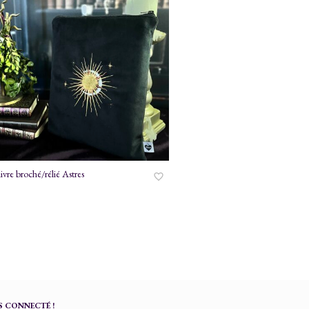
livre broché/rélié Astres
 CONNECTÉ !