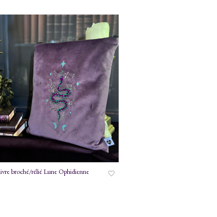
livre broché/rélié Lune Ophidienne