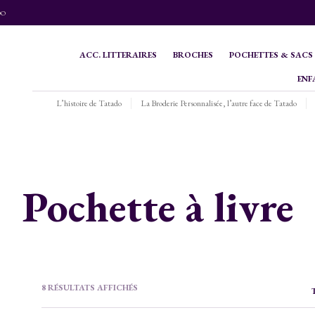
DO
ACC. LITTERAIRES
BROCHES
POCHETTES & SACS
ENF
L’histoire de Tatado
La Broderie Personnalisée, l’autre face de Tatado
Pochette à livre
TRIÉ
8 RÉSULTATS AFFICHÉS
DU
PLUS