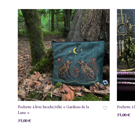
RÉCENT
AU
PLUS
RIX
RIX
ANCIEN
IN
AX
Pochette à livre broché/rélié « Gardiens de la
Pochette à 
Lune »
35,00
€
35,00
€