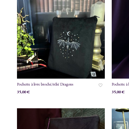
Pochette à livre broché/rélié Dragons
Pochette à
35,00
€
35,00
€