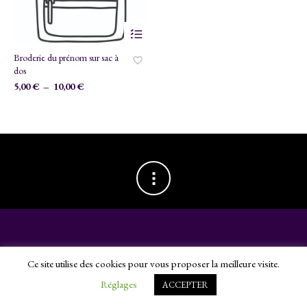
Ce
produit
a
Broderie du prénom sur sac à
plusieurs
dos
variations.
Plage
5,00
€
–
10,00
€
Les
de
options
prix :
peuvent
5,00 €
être
choisies
à
sur
10,00 €
la
page
du
produit
©Tatado 2024 -
webdesign par l'agence Chimère
. -
Mentions légales
Ce site utilise des cookies pour vous proposer la meilleure visite.
Réglages
ACCEPTER