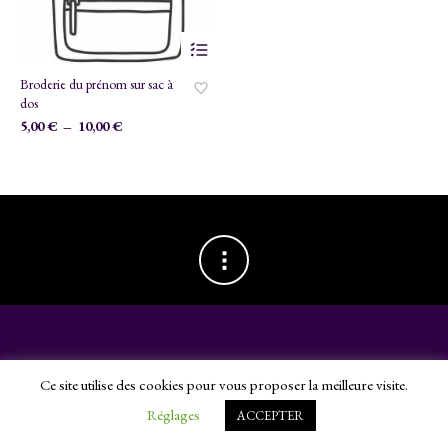
Ce
produit
a
Broderie du prénom sur sac à
plusieurs
dos
variations.
Plage
5,00
€
–
10,00
€
Les
de
options
prix :
peuvent
5,00 €
être
choisies
à
sur
10,00 €
la
page
du
produit
©Tatado 2024 -
webdesign par l'agence Chimère
. -
Mentions légales
Ce site utilise des cookies pour vous proposer la meilleure visite.
Réglages
ACCEPTER