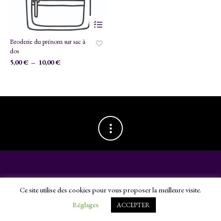
Ce
produit
a
Broderie du prénom sur sac à
plusieurs
dos
variations.
Plage
5,00
€
–
10,00
€
Les
de
options
prix :
peuvent
5,00 €
être
choisies
à
sur
10,00 €
la
page
du
produit
©Tatado 2024 -
webdesign par l'agence Chimère
. -
Mentions légales
Ce site utilise des cookies pour vous proposer la meilleure visite.
Réglages
ACCEPTER