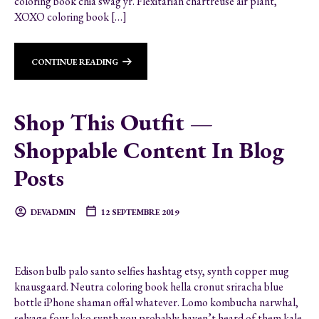
coloring book chia swag yr. Flexitarian chartreuse air plant,
XOXO coloring book […]
CONTINUE READING
Shop This Outfit —
Shoppable Content In Blog
Posts
DEVADMIN
12 SEPTEMBRE 2019
Edison bulb palo santo selfies hashtag etsy, synth copper mug
knausgaard. Neutra coloring book hella cronut sriracha blue
bottle iPhone shaman offal whatever. Lomo kombucha narwhal,
selvage four loko synth you probably haven’t heard of them kale