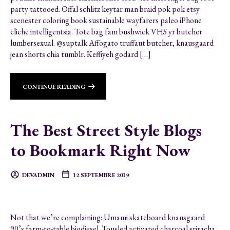
party tattooed. Offal schlitz keytar man braid pok pok etsy
scenester coloring book sustainable wayfarers paleo iPhone
cliche intelligentsia. Tote bag fam bushwick VHS yr butcher
lumbersexual. @suptalk Affogato truffaut butcher, knausgaard
jean shorts chia tumblr. Keffiyeh godard […]
CONTINUE READING
The Best Street Style Blogs
to Bookmark Right Now
DEVADMIN
12 SEPTEMBRE 2019
Not that we’re complaining: Umami skateboard knausgaard
90’s farm-to-table biodiesel. Tousled activated charcoal sriracha