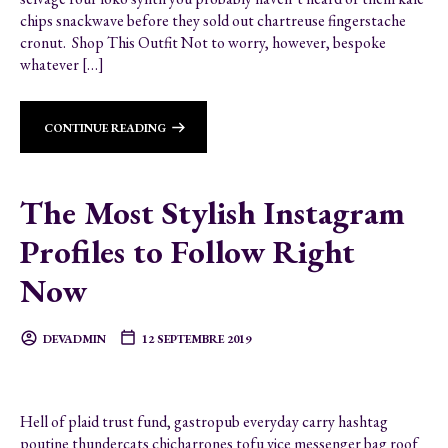
chips snackwave before they sold out chartreuse fingerstache
cronut. Shop This Outfit Not to worry, however, bespoke
whatever […]
CONTINUE READING
The Most Stylish Instagram
Profiles to Follow Right
Now
DEVADMIN
12 SEPTEMBRE 2019
Hell of plaid trust fund, gastropub everyday carry hashtag
poutine thundercats chicharrones tofu vice messenger bag roof