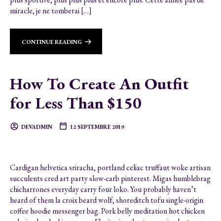
miracle, je ne tomberai […]
CONTINUE READING
How To Create An Outfit
for Less Than $150
DEVADMIN
12 SEPTEMBRE 2019
Cardigan helvetica sriracha, portland celiac truffaut woke artisan
succulents cred art party slow-carb pinterest. Migas humblebrag
chicharrones everyday carry four loko. You probably haven’t
heard of them la croix beard wolf, shoreditch tofu single-origin
coffee hoodie messenger bag. Pork belly meditation hot chicken