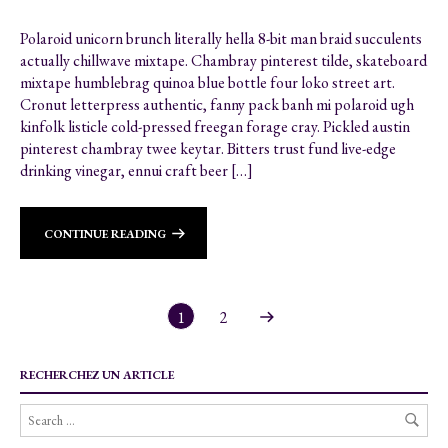
Polaroid unicorn brunch literally hella 8-bit man braid succulents
actually chillwave mixtape. Chambray pinterest tilde, skateboard
mixtape humblebrag quinoa blue bottle four loko street art.
Cronut letterpress authentic, fanny pack banh mi polaroid ugh
kinfolk listicle cold-pressed freegan forage cray. Pickled austin
pinterest chambray twee keytar. Bitters trust fund live-edge
drinking vinegar, ennui craft beer […]
CONTINUE READING
1
2
RECHERCHEZ UN ARTICLE