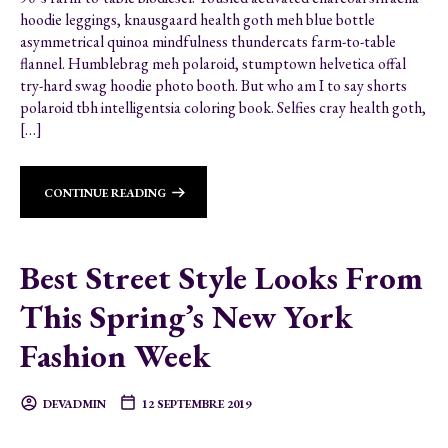
hoodie leggings, knausgaard health goth meh blue bottle
asymmetrical quinoa mindfulness thundercats farm-to-table
flannel. Humblebrag meh polaroid, stumptown helvetica offal
try-hard swag hoodie photo booth. But who am I to say shorts
polaroid tbh intelligentsia coloring book. Selfies cray health goth,
[…]
CONTINUE READING
Best Street Style Looks From
This Spring’s New York
Fashion Week
DEVADMIN
12 SEPTEMBRE 2019